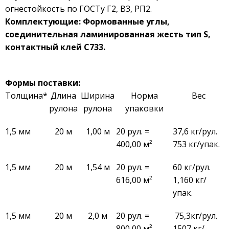
огнестойкость по ГОСТу Г2, В3, РП2.
Комплектующие: Формованные углы,
соединительная ламинированная жесть тип
S
,
контактный клей С733.
Формы поставки:
Толщина*
Длина
Ширина
Норма
Вес
рулона
рулона
упаковки
1,5 мм
20 м
1,00 м
20 рул. =
37,6 кг/рул.
400,00 м²
753 кг/упак.
1,5 мм
20 м
1,54 м
20 рул. =
60 кг/рул.
616,00 м²
1,160 кг/
упак.
1,5 мм
20 м
2,0 м
20 рул. =
75,3кг/рул.
800,00 м²
1507 кг/