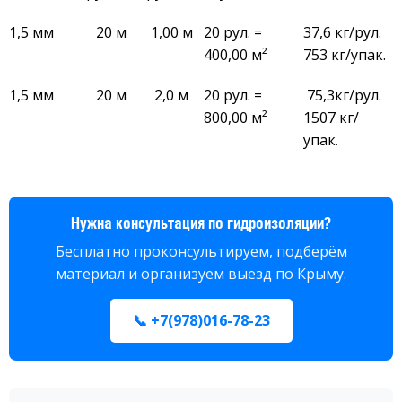
1,5 мм
20 м
1,00 м
20 рул. =
37,6 кг/рул.
400,00 м²
753 кг/упак.
1,5 мм
20 м
2,0 м
20 рул. =
75,3кг/рул.
800,00 м²
1507 кг/
упак.
Нужна консультация по гидроизоляции?
Бесплатно проконсультируем, подберём
материал и организуем выезд по Крыму.
📞 +7(978)016-78-23